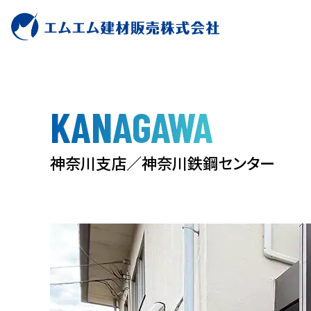
KANAGAWA
神
奈
川
支
店
／
神
奈
川
鉄
鋼
セ
ン
タ
ー