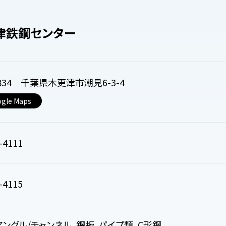
津鉄鋼センター
0834 千葉県木更津市潮見6-3-4
gle Maps
-4111
-4115
アングル/チャンネル、鋼板、パイプ類、C形鋼