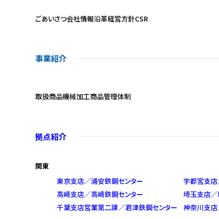
ごあいさつ
会社情報
沿革
経営方針
CSR
事業紹介
取扱商品
機械加工
商品管理体制
拠点紹介
関東
東京支店／浦安鉄鋼センター
宇都宮支店
高崎支店／高崎鉄鋼センター
埼玉支店／
千葉支店営業第二課／君津鉄鋼センター
神奈川支店