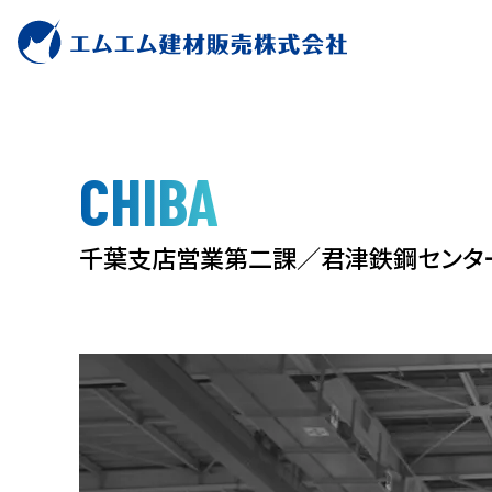
CHIBA
千
葉
支
店
営
業
第
二
課
／
君
津
鉄
鋼
セ
ン
タ