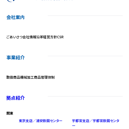
会社案内
ごあいさつ
会社情報
沿革
経営方針
CSR
事業紹介
取扱商品
機械加工
商品管理体制
拠点紹介
関東
東京支店／浦安鉄鋼センター
宇都宮支店／宇都宮鉄鋼センタ
ー