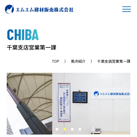
CHIBA
千
葉
支
店
営
業
第
一
課
TOP
拠点紹介
千葉支店営業第一課